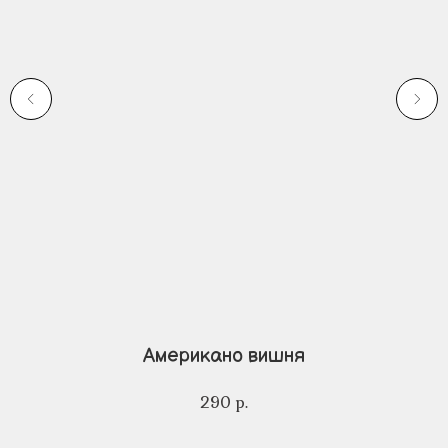
Американо вишня
К
290
р.